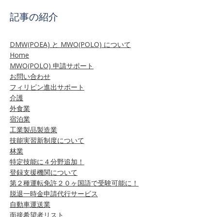
記事の紹介
DMW(POEA) と MWO(POLO) について
Home
MWO(POLO) 申請サポート
お問い合わせ
フィリピン進出サポート
介護
外食業
宿泊業
工業製品製造業
技能実習新制度について
林業
特定技能に４分野追加！
登録支援機関について
第２種運転免許２０ヶ国語で受験可能に！
脱退一時金申請代行サービス
自動車運送業
面接希望者リスト