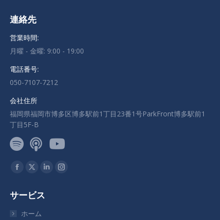
連絡先
営業時間:
月曜 - 金曜: 9:00 - 19:00
電話番号:
050-7107-7212
会社住所
福岡県福岡市博多区博多駅前1丁目23番1号ParkFront博多駅前1
丁目5F-B
私達を見つけてください：
Facebook
X
Linkedin
Instagram
ペ
ペ
ペ
ペ
サービス
ー
ー
ー
ー
ジ
ジ
ジ
ジ
ホーム