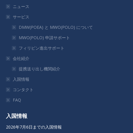
が
が
が
が
ニュース
新
新
新
新
サービス
し
し
し
し
い
い
い
い
DMW(POEA) と MWO(POLO) について
ウ
ウ
ウ
ウ
MWO(POLO) 申請サポート
ィ
ィ
ィ
ィ
フィリピン進出サポート
ン
ン
ン
ン
ド
ド
ド
ド
会社紹介
ウ
ウ
ウ
ウ
提携送り出し機関紹介
で
で
で
で
入国情報
開
開
開
開
き
き
き
き
コンタクト
ま
ま
ま
ま
FAQ
す
す
す
す
入国情報
2026年7月6日までの入国情報