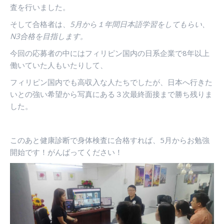
査を行いました。
そして合格者は、
5月から１年間日本語学習をしてもらい、
N3合格を目指します。
今回の応募者の中にはフィリピン国内の日系企業で8年以上
働いていた人もいたりして、
フィリピン国内でも高収入な人たちでしたが、日本へ行きた
いとの強い希望から写真にある３次最終面接まで勝ち残りま
した。
このあと健康診断で身体検査に合格すれば、5月からお勉強
開始です！がんばってください！