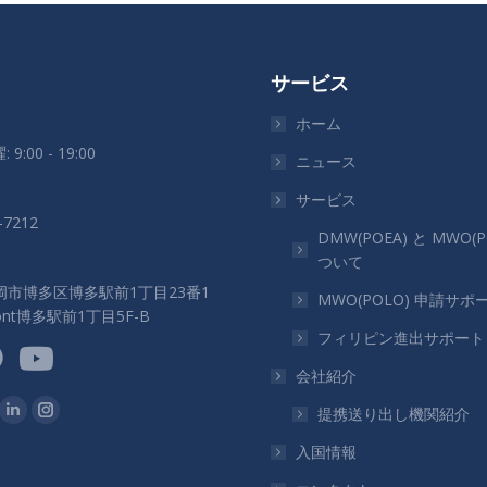
サービス
ホーム
 9:00 - 19:00
ニュース
サービス
-7212
DMW(POEA) と MWO(P
ついて
岡市博多区博多駅前1丁目23番1
MWO(POLO) 申請サポ
ront博多駅前1丁目5F-B
フィリピン進出サポート
会社紹介
つけてください：
提携送り出し機関紹介
ok
Linkedin
Instagram
ペ
ペ
入国情報
ー
ー