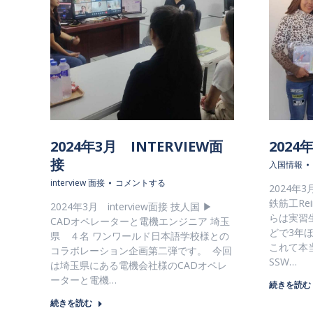
2024年3月 INTERVIEW面
202
接
入国情報
interview 面接
コメントする
2024年
鉄筋工Rei
2024年3月 interview面接 技人国 ▶
らは実習
CADオペレーターと電機エンジニア 埼玉
どで3年
県 ４名 ワンワールド日本語学校様との
これて本
コラボレーション企画第二弾です。 今回
SSW…
は埼玉県にある電機会社様のCADオペレ
ーターと電機…
続きを読む
続きを読む