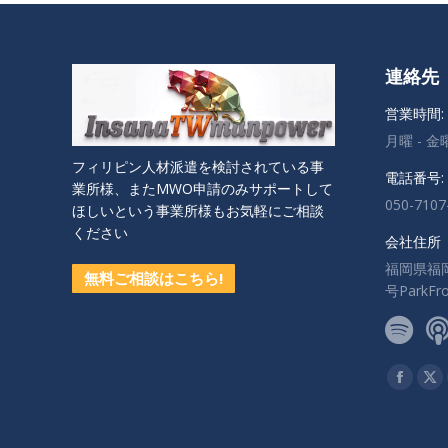
連絡先
営業時間:
月曜 - 金曜:
フィリピン人材派遣を検討されている事
電話番号:
業所様、またMWO申請のみサポートして
050-7107
ほしいという事業所様もお気軽にご相談
ください
会社住所
福岡県福
無料ご相談はこちら!
号ParkF
私達を見
Facebo
X
ペ
ペ
ー
ー