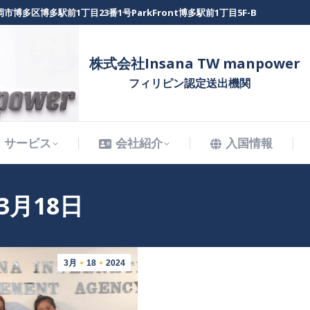
市博多区博多駅前1丁目23番1号ParkFront博多駅前1丁目5F-B
サービス
会社紹介
入国情報
株式会社Insana TW manpower
フィリピン認定送出機関
サービス
会社紹介
入国情報
年3月18日
3月
18
2024