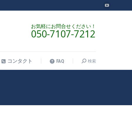
YouTube
検索
コンタクト
FAQ
検
ペ
索:
ー
お気軽にお問合せください！
050-7107-7212
ジ
が
新
し
検索
コンタクト
FAQ
検
い
索:
ウ
ィ
ン
Home
2024
3月
18
現在地:
ド
ウ
で
開
き
ま