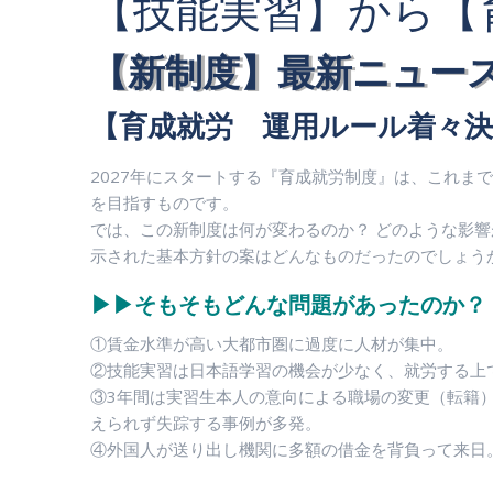
【技能実習】から【
【新制度】最新ニュー
【育成就労 運用ルール着々決ま
2027年にスタートする『育成就労制度』は、これま
を目指すものです。
では、この新制度は何が変わるのか？ どのような影響が
示された基本方針の案はどんなものだったのでしょう
▶︎▶︎そもそもどんな問題があったのか？
①賃金水準が高い大都市圏に過度に人材が集中。
②技能実習は日本語学習の機会が少なく、就労する上
③3年間は実習生本人の意向による職場の変更（転籍
えられず失踪する事例が多発。
④外国人が送り出し機関に多額の借金を背負って来日