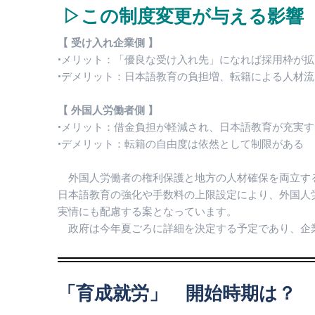
▷この制度変更が与える影響
【 受け入れ企業側 】
•メリット：「優良な受け入れ先」になれば採用枠が
•デメリット：日本語教育の負担増、転籍による人材
【 外国人労働者側 】
•メリット：借金負担が軽減され、日本語教育が充実す
•デメリット：転籍の自由度は依然として制限がある
外国人労働者の権利保護と地方の人材確保を両立す
日本語教育の強化や手数料の上限設定により、外国人
実情にも配慮する案となっています。
政府は今年夏ごろに詳細を決定する予定であり、企
「育成就労」 開始時期は？