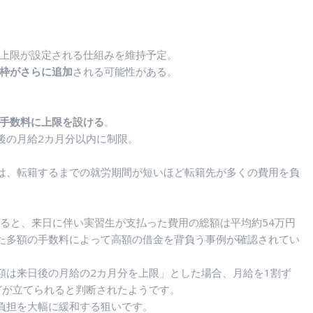
用上限が設定される仕組みを維持予定。
枠がさらに追加
される可能性がある。
手数料に上限を設ける
。
の月給2カ月分以内に制限。
は、転籍するまでの就労期間が短いほど転籍先が多くの費用を負
ると、来日に伴い実習生が支払った費用の総額は平均約54万円
た多額の手数料によって高額の借金を背負う事例が確認されてい
は来日後の月給の2カ月分を上限」とした場合、月給を1割ず
どが立てられると判断されたようです。
負担を大幅に緩和する狙いです。