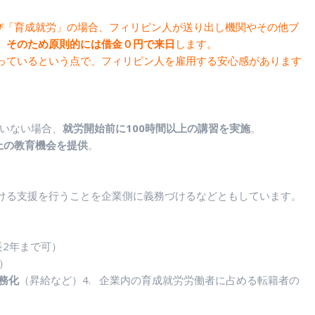
び「育成就労」の場合、フィリピン人が送り出し機関やその他ブ
。
そのため原則的には借金０円で来日
します。
っているという点で、フィリピン人を雇用する安心感があります
ていない場合、
就労開始前に100時間以上の講習を実施
。
以上の教育機会を提供
。
ける支援を行うことを企業側に義務づけるなどともしています。
長2年まで可）
）
務化
（昇給など）4. 企業内の育成就労労働者に占める転籍者の