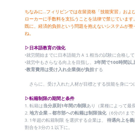
ちなみに…フィリピンでは在留資格「技能実習」およ
ローカーに手数料を支払うことを法律で禁じています
既に、経済的負担という問題を抱えないシステムが整
ね。
▷日本語教育の強化
•就労開始までに日本語能力Ａ１相当の試験に合格し
•就労中もさらなる向上を目指し、
3年間で100時間
•
教育費用は受け入れ企業側が負担
する
さらに、受け入れた人材が目標とする技能を身につ
▷転籍制限の期間と条件
1. 転籍は
当分原則1年間の制限
あり（業種によって最
2.
地方企業→都市部への転籍は制限強化
（6分の1まで
3. 1年超の転籍制限 を選択する企業は、
待遇向上を義
割合を3分の１以下に。