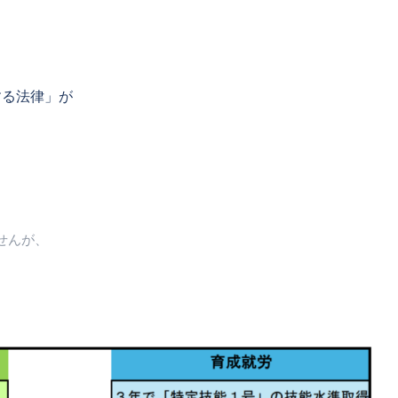
する法律」が
せんが、
。