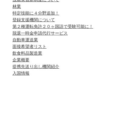
林業
特定技能に４分野追加！
登録支援機関について
第２種運転免許２０ヶ国語で受験可能に！
脱退一時金申請代行サービス
自動車運送業
面接希望者リスト
飲食料品製造業
企業概要
提携先送り出し機関紹介
入国情報