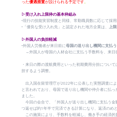
った
優遇措置
が設けられる予定です
。
▷受け入れ上限枠の基本枠組み
•現行の技能実習制度と同様、常勤職員数に応じて採
•「優良な受け入れ先」と認定された地方企業は、
上限
▷外国人の負担軽減
•外国人労働者が来日前に
母国の送り出し機関に支払う
→外国人が母国の人材会社に支払う手数料を、来日後
・来日の際の渡航費用といった初期費用分担について
担するよう調整。
出入国在留管理庁が2022年に公表した実態調査によ
と言われており、母国で送り出し機関や仲介者に払っ
ました。
今回の会合で、「外国人が送り出し機関に支払う金額
つ返せば約1年半で完済できる計算になり、返済のめ
この施策により、手数料を軽減し、働き手の経済的