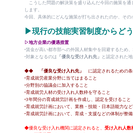
こうした問題の解決策を盛り込んだ今回の施策を通
します。
今回、具体的にどんな施策が打ち出されたのか、その
▶現行の技能実習制度からど
▷地方企業の優遇措置
•賃金が高い都市部への外国人材集中を回避するため
•対象となるのは
「優良な受け入れ先」
と認定された地
◆◆
「優良な受け入れ先」
に認定されるための条
•育成就労産業分野に当てはまること
•分野別の協議会に加入すること
•育成就労人材の受け入れ人数枠を守ること
•3年間分の育成就労計画を作成し、認定を受けること
•育成就労計画において、業務・技能・日本語能力な
•育成就労計画において、育成・支援などの体制が整
◆優良な受け入れ機関に認定されると、
受け入れ人数