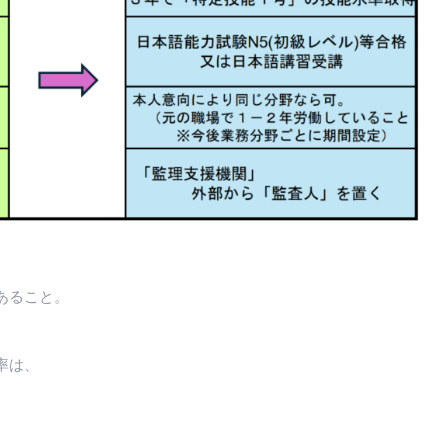
あること。
率は、