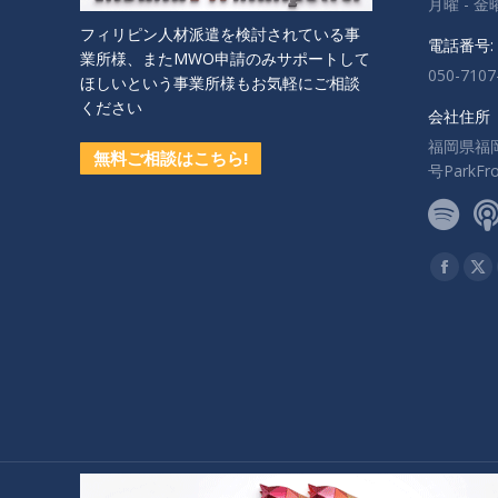
月曜 - 金曜:
フィリピン人材派遣を検討されている事
電話番号:
業所様、またMWO申請のみサポートして
050-7107
ほしいという事業所様もお気軽にご相談
ください
会社住所
福岡県福
無料ご相談はこちら!
号ParkF
私達を見
Facebo
X
ペ
ペ
ー
ー
ジ
ジ
が
が
新
新
し
し
い
い