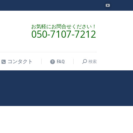
YouTube
検索
コンタクト
FAQ
検
ペ
索:
ー
お気軽にお問合せください！
050-7107-7212
ジ
が
新
し
検索
コンタクト
FAQ
検
い
索:
ウ
ィ
ン
Home
FAQ
脱退一時金…
現在地:
ド
ウ
で
開
き
ま