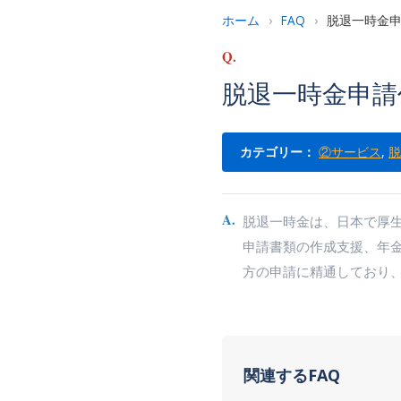
ホーム
›
FAQ
›
脱退一時金
Q.
脱退一時金申請
カテゴリー：
②サービス
,
脱
A.
脱退一時金は、日本で厚
申請書類の作成支援、年
方の申請に精通しており
関連するFAQ