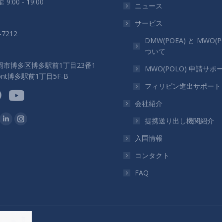
 9:00 - 19:00
ニュース
サービス
-7212
DMW(POEA) と MWO(P
ついて
岡市博多区博多駅前1丁目23番1
MWO(POLO) 申請サポ
ront博多駅前1丁目5F-B
フィリピン進出サポート
会社紹介
つけてください：
提携送り出し機関紹介
ok
Linkedin
Instagram
ペ
ペ
入国情報
ー
ー
コンタクト
ジ
ジ
FAQ
が
が
新
新
し
し
い
い