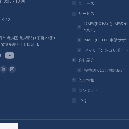
 9:00 - 19:00
ニュース
サービス
-7212
DMW(POEA) と MWO(P
ついて
岡市博多区博多駅前1丁目23番1
MWO(POLO) 申請サポ
ront博多駅前1丁目5F-B
フィリピン進出サポート
会社紹介
つけてください：
提携送り出し機関紹介
ok
Linkedin
Instagram
ペ
ペ
入国情報
ー
ー
コンタクト
ジ
ジ
FAQ
が
が
新
新
し
し
い
い