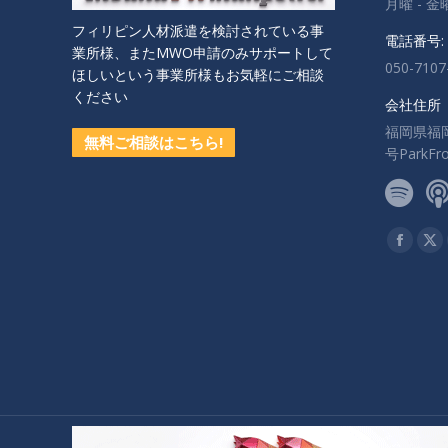
月曜 - 金曜:
フィリピン人材派遣を検討されている事
電話番号:
業所様、またMWO申請のみサポートして
050-7107
ほしいという事業所様もお気軽にご相談
ください
会社住所
福岡県福
無料ご相談はこちら!
号ParkF
私達を見
Facebo
X
ペ
ペ
ー
ー
ジ
ジ
が
が
新
新
し
し
い
い