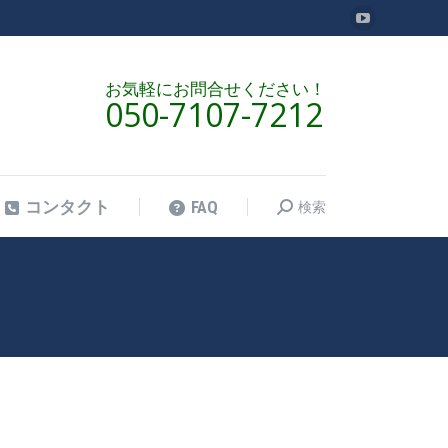
YouTube
検索
コンタクト
FAQ
検
ペ
索:
ー
お気軽にお問合せください！
050-7107-7212
ジ
が
新
し
検索
コンタクト
FAQ
検
い
索:
ウ
ィ
ン
Home
FAQ
フィリピン…
現在地:
ド
ウ
で
開
き
ま