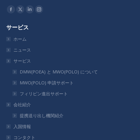
私達を見つけてください：
Facebook
X
Linkedin
Instagram
ペ
ペ
ペ
ペ
サービス
ー
ー
ー
ー
ジ
ジ
ジ
ジ
ホーム
が
が
が
が
ニュース
新
新
新
新
サービス
し
し
し
し
い
い
い
い
DMW(POEA) と MWO(POLO) について
ウ
ウ
ウ
ウ
MWO(POLO) 申請サポート
ィ
ィ
ィ
ィ
フィリピン進出サポート
ン
ン
ン
ン
ド
ド
ド
ド
会社紹介
ウ
ウ
ウ
ウ
提携送り出し機関紹介
で
で
で
で
入国情報
開
開
開
開
き
き
き
き
コンタクト