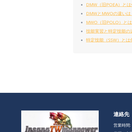
DMW（旧POEA）と
DMWとMWOの違いは
MWO（旧POLO）と
技能実習と特定技能の
特定技能（SSW）とは
連絡先
営業時間: