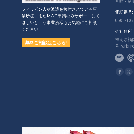
月曜 - 金曜:
フィリピン人材派遣を検討されている事
電話番号:
業所様、またMWO申請のみサポートして
050-7107
ほしいという事業所様もお気軽にご相談
ください
会社住所
福岡県福
無料ご相談はこちら!
号ParkF
私達を見
Facebo
X
ペ
ペ
ー
ー
ジ
ジ
が
が
新
新
し
し
い
い