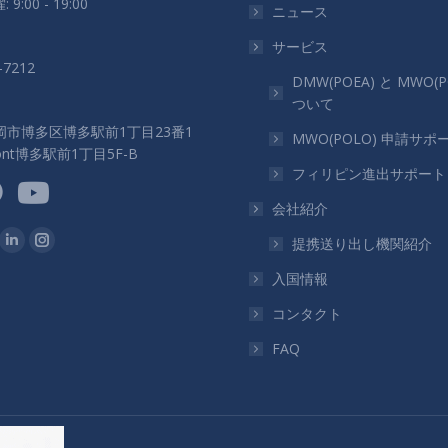
 9:00 - 19:00
ニュース
サービス
-7212
DMW(POEA) と MWO(P
ついて
岡市博多区博多駅前1丁目23番1
MWO(POLO) 申請サポ
ront博多駅前1丁目5F-B
フィリピン進出サポート
会社紹介
つけてください：
提携送り出し機関紹介
ok
Linkedin
Instagram
ペ
ペ
入国情報
ー
ー
コンタクト
ジ
ジ
FAQ
が
が
新
新
し
し
い
い