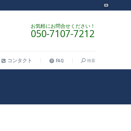
YouTube
検索
コンタクト
FAQ
検
ペ
索:
ー
お気軽にお問合せください！
050-7107-7212
ジ
が
新
し
検索
コンタクト
FAQ
検
い
索:
ウ
ィ
ン
Home
FAQ
特定技能「…
現在地:
ド
ウ
で
開
き
ま