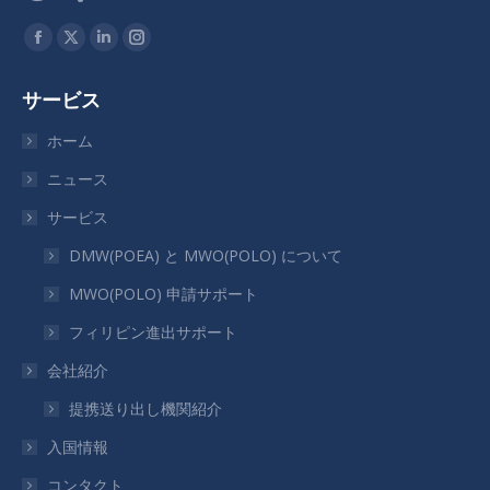
私達を見つけてください：
Facebook
X
Linkedin
Instagram
ペ
ペ
ペ
ペ
サービス
ー
ー
ー
ー
ジ
ジ
ジ
ジ
ホーム
が
が
が
が
ニュース
新
新
新
新
サービス
し
し
し
し
い
い
い
い
DMW(POEA) と MWO(POLO) について
ウ
ウ
ウ
ウ
MWO(POLO) 申請サポート
ィ
ィ
ィ
ィ
フィリピン進出サポート
ン
ン
ン
ン
ド
ド
ド
ド
会社紹介
ウ
ウ
ウ
ウ
提携送り出し機関紹介
で
で
で
で
入国情報
開
開
開
開
き
き
き
き
コンタクト