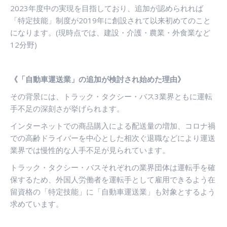
2023
年度中の実現を目指しており、追加が認められれば
「特定技能」制度が
2019
年に創設されて以来初めてのこと
になります。
(
現時点では、建設・介護・農業・外食業など
12
分野
)
《「自動車運送業」の追加が検討され始めた理由》
その背景には、トラック・タクシー・バス
3
業界ともに運転
手不足の深刻さが挙げられます。
インターネットでの商品購入による配送量の増加、コロナ禍
での高齢ドライバーを中心とした相次ぐ退職などにより運送
業界では慢性的な人手不足が見られています。
トラック・タクシー・バスそれぞれの業界団体は運転手を確
保するため、外国人労働者を運転手として雇用できるよう在
留資格の「特定技能」に「自動車運送業」も対象とするよう
求めています。