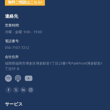
無料ご相談はこちら!
連絡先
営業時間:
月曜 - 金曜: 9:00 - 19:00
電話番号:
050-7107-7212
会社住所
福岡県福岡市博多区博多駅前1丁目23番1号ParkFront博多駅前1
丁目5F-B
私達を見つけてください：
Facebook
X
Linkedin
Instagram
ペ
ペ
ペ
ペ
サービス
ー
ー
ー
ー