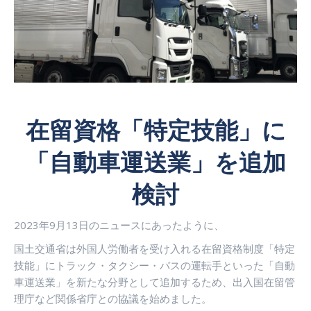
在留資格「特定技能」に
「自動車運送業」を追加
検討
2023
年
9
月
13
日のニュースにあったように、
国土交通省は外国人労働者を受け入れる在留資格制度「特定
技能」にトラック・タクシー・バスの運転手といった「自動
車運送業」を新たな分野として追加するため、出入国在留管
理庁など関係省庁との協議を始めました。