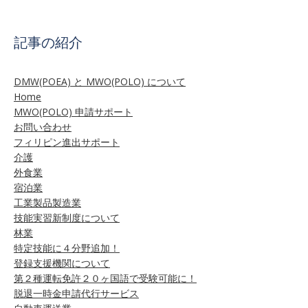
記事の紹介
DMW(POEA) と MWO(POLO) について
Home
MWO(POLO) 申請サポート
お問い合わせ
フィリピン進出サポート
介護
外食業
宿泊業
工業製品製造業
技能実習新制度について
林業
特定技能に４分野追加！
登録支援機関について
第２種運転免許２０ヶ国語で受験可能に！
脱退一時金申請代行サービス