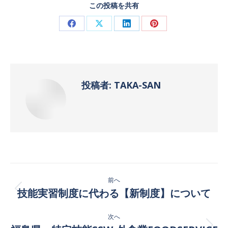
この投稿を共有
Facebook
X
LinkedIn
Pinterest
で
で
で
で
共
共
共
共
有
有
有
有
投稿者:
TAKA-SAN
投
前へ
稿
技能実習制度に代わる【新制度】について
前
の
ナ
次へ
投