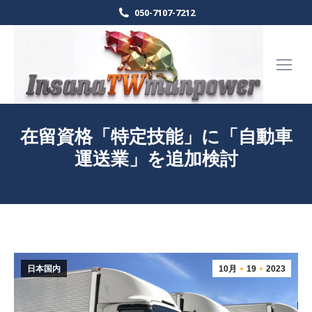
050-7107-7212
在留資格「特定技能」に「自動車
運送業」を追加検討
Home
日本国内
在留資格「…
現在地:
日本国内
10月
19
2023