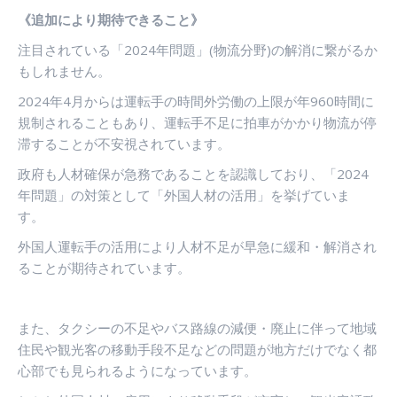
《追加により期待できること》
注目されている「
2024
年問題」
(
物流分野
)
の解消に繋がるか
もしれません。
2024
年
4
月からは運転手の時間外労働の上限が年
960
時間に
規制されることもあり、運転手不足に拍車がかかり物流が停
滞することが不安視されています。
政府も人材確保が急務であることを認識しており、「
2024
年問題」の対策として「外国人材の活用」を挙げていま
す。
外国人運転手の活用により人材不足が早急に緩和・解消され
ることが期待されています。
また、タクシーの不足やバス路線の減便・廃止に伴って地域
住民や観光客の移動手段不足などの問題が地方だけでなく都
心部でも見られるようになっています。