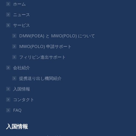
ジ
ジ
ジ
ジ
ホーム
が
が
が
が
ニュース
新
新
新
新
サービス
し
し
し
し
い
い
い
い
DMW(POEA) と MWO(POLO) について
ウ
ウ
ウ
ウ
MWO(POLO) 申請サポート
ィ
ィ
ィ
ィ
フィリピン進出サポート
ン
ン
ン
ン
ド
ド
ド
ド
会社紹介
ウ
ウ
ウ
ウ
提携送り出し機関紹介
で
で
で
で
入国情報
開
開
開
開
き
き
き
き
コンタクト
ま
ま
ま
ま
FAQ
す
す
す
す
入国情報