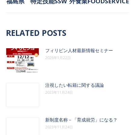
ビ
福島県 特定技能SSW 外食業FOODSERVICE
稿:
次
の
ゲ
投
稿:
ー
RELATED POSTS
シ
ョ
フィリピン人材最新情報セミナー
2026年1月22日
ン
注視したい転籍に関する議論
2023年11月24日
新制度名称－「育成就労」になる？
2023年11月24日