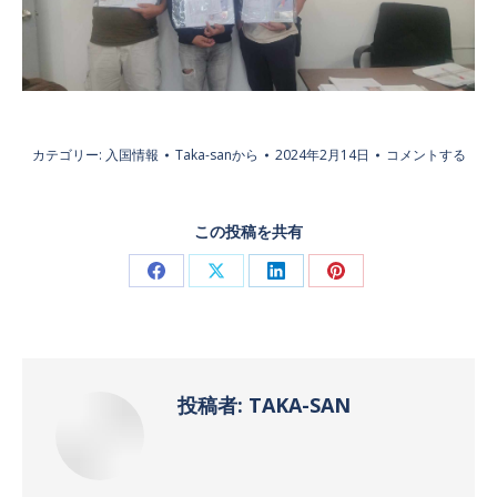
カテゴリー:
入国情報
Taka-san
から
2024年2月14日
コメントする
この投稿を共有
Facebook
X
LinkedIn
Pinterest
で
で
で
で
共
共
共
共
有
有
有
有
投稿者:
TAKA-SAN