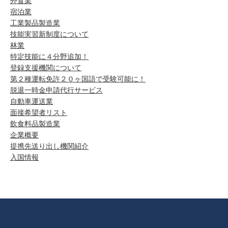
外食業
宿泊業
工業製品製造業
技能実習新制度について
林業
特定技能に４分野追加！
登録支援機関について
第２種運転免許２０ヶ国語で受験可能に！
脱退一時金申請代行サービス
自動車運送業
面接希望者リスト
飲食料品製造業
企業概要
提携先送り出し機関紹介
入国情報