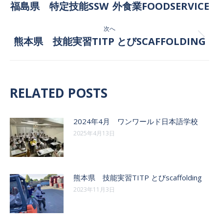
稿
福島県 特定技能SSW 外食業FOODSERVICE
前
の
ナ
次へ
投
ビ
熊本県 技能実習TITP とびSCAFFOLDING
稿:
次
の
ゲ
投
稿:
ー
RELATED POSTS
シ
ョ
2024年4月 ワンワールド日本語学校
2025年4月13日
ン
熊本県 技能実習TITP とびscaffolding
2023年11月3日