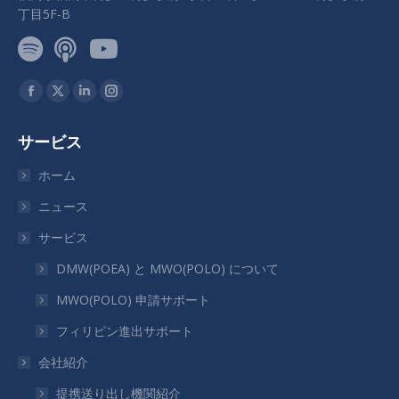
丁目5F-B
私達を見つけてください：
Facebook
X
Linkedin
Instagram
ペ
ペ
ペ
ペ
サービス
ー
ー
ー
ー
ジ
ジ
ジ
ジ
ホーム
が
が
が
が
ニュース
新
新
新
新
サービス
し
し
し
し
い
い
い
い
DMW(POEA) と MWO(POLO) について
ウ
ウ
ウ
ウ
MWO(POLO) 申請サポート
ィ
ィ
ィ
ィ
フィリピン進出サポート
ン
ン
ン
ン
ド
ド
ド
ド
会社紹介
ウ
ウ
ウ
ウ
提携送り出し機関紹介