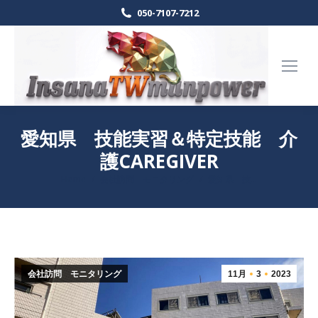
050-7107-7212
愛知県 技能実習＆特定技能 介
護CAREGIVER
Home
会社訪問 モニタリング
愛知県 技…
現在地:
会社訪問 モニタリング
11月
3
2023