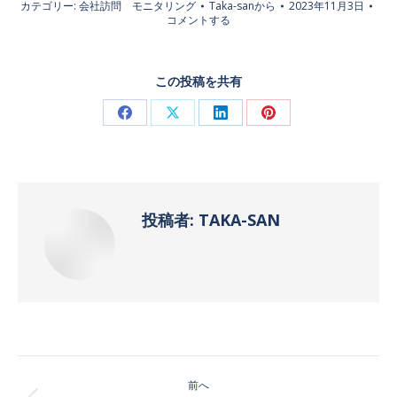
カテゴリー:
会社訪問 モニタリング
Taka-san
から
2023年11月3日
コメントする
この投稿を共有
Facebook
X
LinkedIn
Pinterest
で
で
で
で
共
共
共
共
有
有
有
有
投稿者:
TAKA-SAN
投
前へ