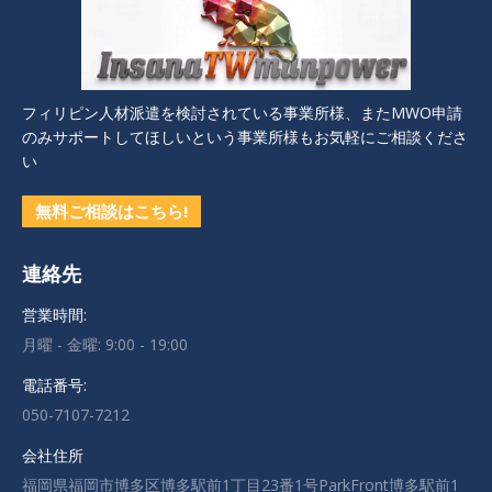
フィリピン人材派遣を検討されている事業所様、またMWO申請
のみサポートしてほしいという事業所様もお気軽にご相談くださ
い
無料ご相談はこちら!
連絡先
営業時間:
月曜 - 金曜: 9:00 - 19:00
電話番号:
050-7107-7212
会社住所
福岡県福岡市博多区博多駅前1丁目23番1号ParkFront博多駅前1