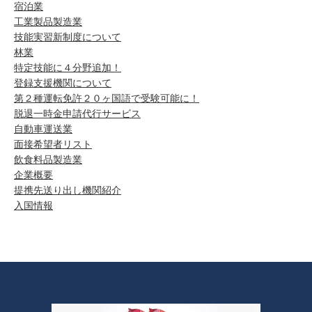
宿泊業
工業製品製造業
技能実習新制度について
林業
特定技能に４分野追加！
登録支援機関について
第２種運転免許２０ヶ国語で受験可能に！
脱退一時金申請代行サービス
自動車運送業
面接希望者リスト
飲食料品製造業
企業概要
提携先送り出し機関紹介
入国情報