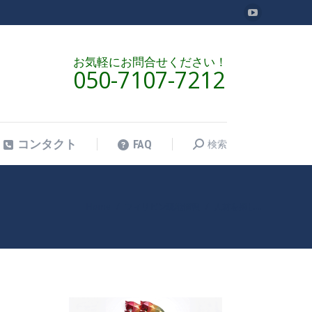
YouTube
検索
コンタクト
FAQ
検
ペ
索:
ー
お気軽にお問合せください！
050-7107-7212
ジ
が
新
し
検索
コンタクト
FAQ
検
い
索:
ウ
ィ
ン
Home
フィリピン現地情報
人材を探し…
現在地:
ド
ウ
で
開
き
ま