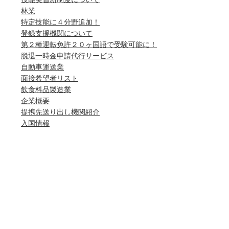
林業
特定技能に４分野追加！
登録支援機関について
第２種運転免許２０ヶ国語で受験可能に！
脱退一時金申請代行サービス
自動車運送業
面接希望者リスト
飲食料品製造業
企業概要
提携先送り出し機関紹介
入国情報