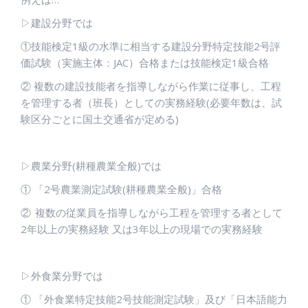
▷
建設分野
では
①
技能検定
1
級の水準に相当する建設分野特定技能
2
号評
価試験（実施主体：
JAC
）合格または技能検定
1
級合格
②
複数の建設技能者を指導しながら作業に従事し、工程
を管理する者（班長）としての実務経験(必要年数は、試
験区分ごとに国土交通省が定める)
▷
農業分野(耕種農業全般)
では
①
「
2
号農業測定試験(耕種農業全般)」合格
②
複数の従業員を指導しながら工程を管理する者として
2
年以上の実務経験 又は
3
年以上の現場での実務経験
▷
外食業分野
では
①
「外食業特定技能
2
号技能測定試験」及び「日本語能力