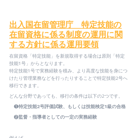
出入国在留管理庁 特定技能の
在留資格に係る制度の運用に関
する方針に係る運用要領
在留資格「特定技能」を新規取得する場合は原則「特定
技能
1
号」からとなります。
特定技能
1
号で実務経験を積み、より高度な技能を身につ
けたり管理業務などを行ったりすることで特定技能
2
号へ
移行できます。
どんな分野であっても、移行の条件は以下の
2
つです。
❶
特定技能2号評価試験、もしくは技能検定1級の合格
❷
監督・指導者としての一定の実務経験
例えば…