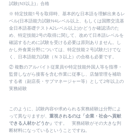
試験
(N3
以上)」合格
※
特定技能
1
号を取得時、基本的な日本語を理解出来るレ
ベル(日本語能力試験
N4
レベル以上、もしくは国際交流基
金日本語基礎テスト
A2
レベル以上)かどうか確認済のた
め、特定技能
2
号の取得に関して、改めて日本語レベルを
確認するために試験を受ける必要は原則ありません。し
かし外食業分野については、特定技能２号試験だけでな
く、日本語能力試験（Ｎ３以上）の合格も必要です。
②
複数のアルバイト従業員や特定技能外国人等を指導・
監督しながら接客を含む作業に従事し、店舗管理を補助
する者（副店長・サブマネージャー等）として
2
年以上の
実務経験
このように、試験内容や求められる実務経験は分野によ
って異なりますが、
重視されるのは「企業・社会へ貢献
できる人材かどうか」
です。 実務経験がその大きな判
断材料になっているということですね。