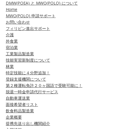
DMW(POEA) と MWO(POLO) について
Home
MWO(POLO) 申請サポート
お問い合わせ
フィリピン進出サポート
介護
外食業
宿泊業
工業製品製造業
技能実習新制度について
林業
特定技能に４分野追加！
登録支援機関について
第２種運転免許２０ヶ国語で受験可能に！
脱退一時金申請代行サービス
自動車運送業
面接希望者リスト
飲食料品製造業
企業概要
提携先送り出し機関紹介