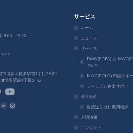
サービス
ホーム
 9:00 - 19:00
ニュース
サービス
-7212
DMW(POEA) と MWO(P
ついて
岡市博多区博多駅前1丁目23番1
MWO(POLO) 申請サポ
ront博多駅前1丁目5F-B
フィリピン進出サポート
会社紹介
つけてください：
提携送り出し機関紹介
ok
Linkedin
Instagram
ペ
ペ
入国情報
ー
ー
コンタクト
ジ
ジ