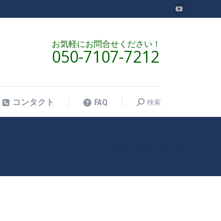
YouTube
検索
コンタクト
FAQ
検
ペ
索:
ー
お気軽にお問合せください！
050-7107-7212
ジ
が
新
し
検索
コンタクト
FAQ
検
い
索:
ウ
ィ
ン
Home
2026
7月
06
現在地:
ド
ウ
で
開
き
ま