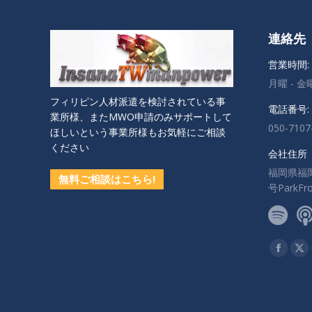
連絡先
営業時間:
月曜 - 金曜:
フィリピン人材派遣を検討されている事
電話番号:
業所様、またMWO申請のみサポートして
050-7107
ほしいという事業所様もお気軽にご相談
ください
会社住所
福岡県福
無料ご相談はこちら!
号ParkF
私達を見
Facebo
X
ペ
ペ
ー
ー
ジ
ジ