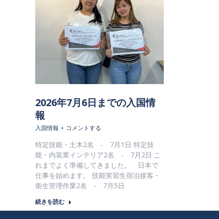
2026年7月6日までの入国情
報
入国情報
コメントする
特定技能・土木2名 - 7月1日 特定技
能・内装業インテリア2名 - 7月2日 こ
れまでよく準備してきました。 日本で
仕事を始めます。 技能実習生宿泊接客・
衛生管理作業2名 - 7月5日
続きを読む