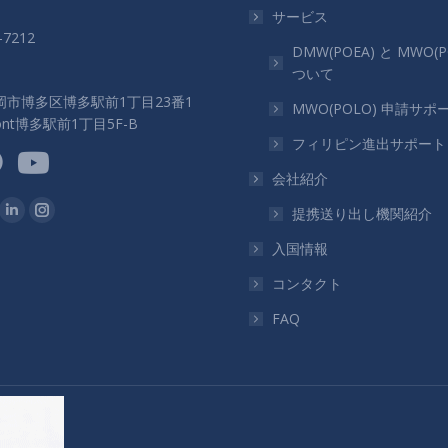
サービス
-7212
DMW(POEA) と MWO(P
ついて
岡市博多区博多駅前1丁目23番1
MWO(POLO) 申請サポ
ront博多駅前1丁目5F-B
フィリピン進出サポート
会社紹介
つけてください：
提携送り出し機関紹介
ok
Linkedin
Instagram
ペ
ペ
入国情報
ー
ー
コンタクト
ジ
ジ
FAQ
が
が
新
新
し
し
い
い
ウ
ウ