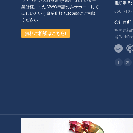
フィリピン人材派遣を検討されている事
電話番号:
業所様、またMWO申請のみサポートして
050-7107
ほしいという事業所様もお気軽にご相談
ください
会社住所
福岡県福
無料ご相談はこちら!
号ParkF
私達を見
Facebo
X
ペ
ペ
ー
ー
ジ
ジ
が
が
新
新
し
し
い
い
ウ
ウ