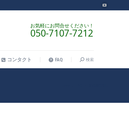
YouTube
検索
コンタクト
FAQ
検
ペ
索:
ー
お気軽にお問合せください！
050-7107-7212
ジ
が
新
し
検索
コンタクト
FAQ
検
い
索:
ウ
ィ
ン
Home
FAQ
育成就労制…
現在地:
ド
ウ
で
開
き
ま