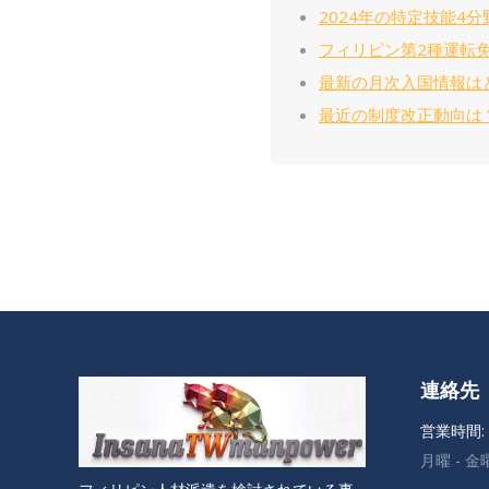
2024年の特定技能4
フィリピン第2種運転
最新の月次入国情報は
最近の制度改正動向は
連絡先
営業時間:
月曜 - 金曜: