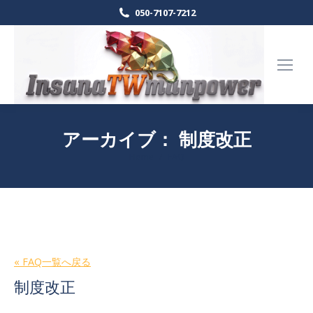
050-7107-7212
アーカイブ：
制度改正
Home
FAQ
現在地:
« FAQ一覧へ戻る
制度改正