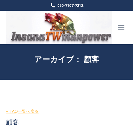
050-7107-7212
アーカイブ：
顧客
Home
FAQ
現在地:
« FAQ一覧へ戻る
顧客