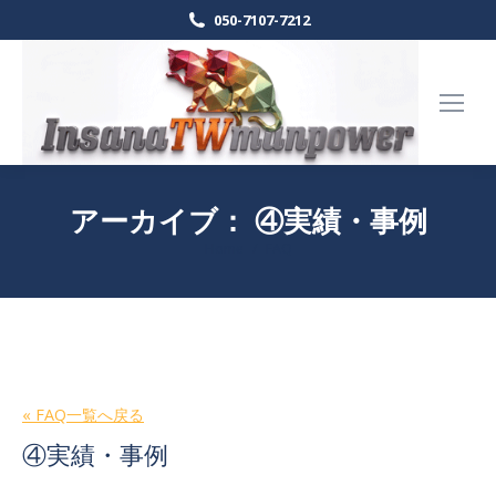
050-7107-7212
アーカイブ：
④実績・事例
Home
FAQ
現在地:
« FAQ一覧へ戻る
④実績・事例