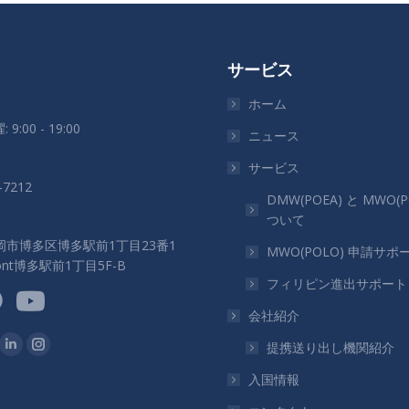
サービス
ホーム
 9:00 - 19:00
ニュース
サービス
-7212
DMW(POEA) と MWO(P
ついて
岡市博多区博多駅前1丁目23番1
MWO(POLO) 申請サポ
ront博多駅前1丁目5F-B
フィリピン進出サポート
会社紹介
つけてください：
提携送り出し機関紹介
ok
Linkedin
Instagram
ペ
ペ
入国情報
ー
ー