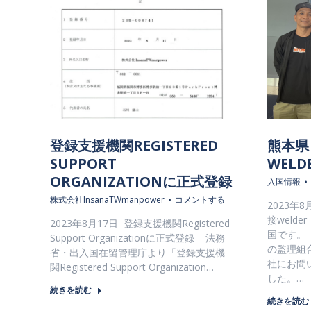
登録支援機関REGISTERED
熊本県
SUPPORT
WELD
ORGANIZATIONに正式登録
入国情報
株式会社InsanaTWmanpower
コメントする
2023年
接weld
2023年8月17日 登録支援機関Registered
国です。
Support Organizationに正式登録 法務
の監理組
省・出入国在留管理庁より「登録支援機
社にお問
関Registered Support Organization…
した。…
続きを読む
続きを読む