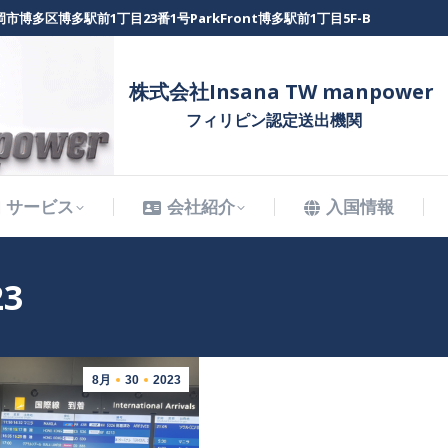
市博多区博多駅前1丁目23番1号ParkFront博多駅前1丁目5F-B
サービス
会社紹介
入国情報
株式会社Insana TW manpower
フィリピン認定送出機関
サービス
会社紹介
入国情報
23
8月
30
2023