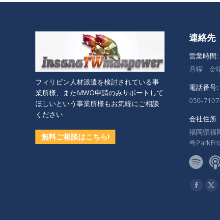
連絡先
営業時間:
月曜 - 金曜:
フィリピン人材派遣を検討されている事
電話番号:
業所様、またMWO申請のみサポートして
050-7107
ほしいという事業所様もお気軽にご相談
ください
会社住所
福岡県福
無料ご相談はこちら!
号ParkF
私達を見
Facebo
X
ペ
ペ
ー
ー