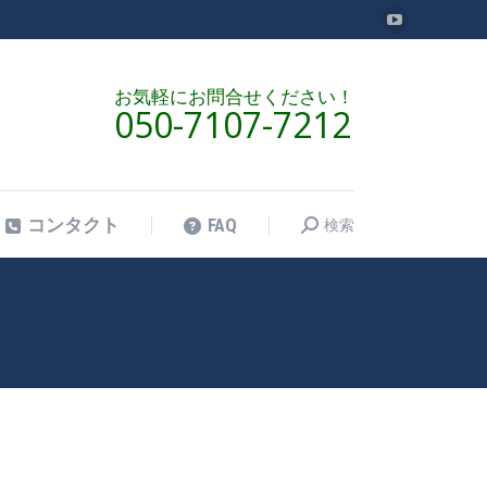
YouTube
検索
コンタクト
FAQ
検
ペ
索:
ー
お気軽にお問合せください！
050-7107-7212
ジ
が
新
し
検索
コンタクト
FAQ
検
い
索:
ウ
ィ
ン
Home
2023
8月
現在地:
ド
ウ
で
開
き
ま