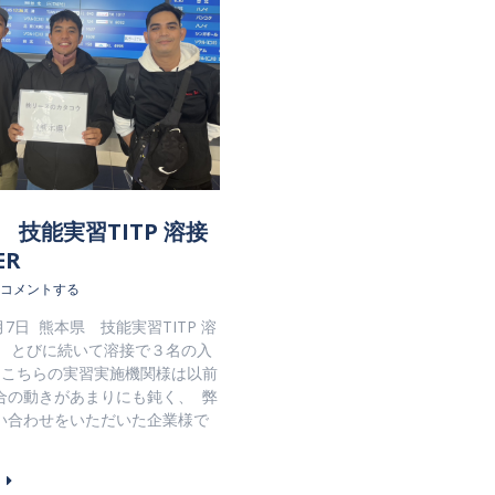
 技能実習TITP 溶接
ER
コメントする
8月7日 熊本県 技能実習TITP 溶
er とびに続いて溶接で３名の入
 こちらの実習実施機関様は以前
合の動きがあまりにも鈍く、 弊
い合わせをいただいた企業様で